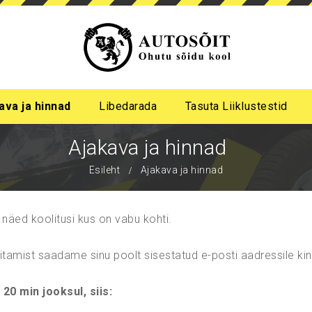
ava ja hinnad
Libedarada
Tasuta Liiklustestid
a algastme libedasõidu koolitus
me pimeda aja koolitus
Ajakava ja hinnad
Esileht
Ajakava ja hinnad
 näed koolitusi kus on vabu kohti.
ritamist saadame sinu poolt sisestatud e-posti aadressile ki
 20 min jooksul, siis: