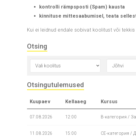
kontrolli rämpsposti (Spam) kausta
kinnituse mittesaabumisel, teata selles
Kui ei leidnud endale sobivat koolitust või tekkis
Otsing
Otsingutulemused
Kuupaev
Kellaaeg
Kursus
07.08.2026
12:00
B-категория / З
11.08.2026
15:00
СЕ-категория / 