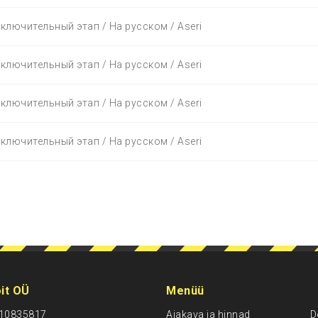
аключительный этап / На русском / Aseri
аключительный этап / На русском / Aseri
аключительный этап / На русском / Aseri
аключительный этап / На русском / Aseri
it OÜ
Menüü
: 10835817
Ajakava ja hinnad
D