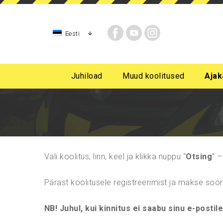
Eesti
Juhiload
Muud koolitused
Ajak
AM-kategooria, mopeedijuhi, rollerijuhi koolitus
A kategooria mootorratta juhiluba
B-kategoori
B-kategooria algast
Vali koolitus, linn, keel ja klikka nuppu “
Otsing
” –
Pärast koolitusele registreerimist ja makse soo
NB! Juhul, kui kinnitus ei saabu sinu e-postile