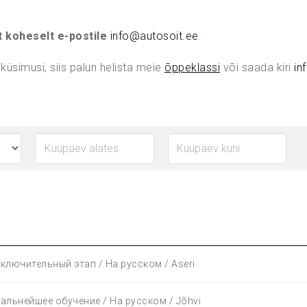
t koheselt e-postile
info@autosoit.ee
.
 küsimusi, siis palun helista meie
õppeklassi
või saada kiri
in
аключительный этап / На русском / Aseri
Дальнейшее обучение / На русском / Jõhvi