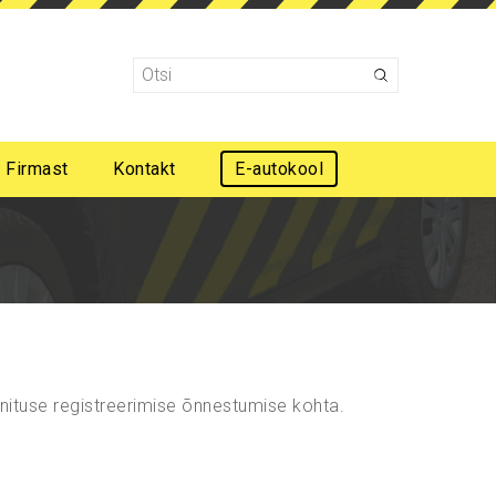
Firmast
Kontakt
E-autokool
Mootorsõidukijuhi esmaabi koolitus
nnituse registreerimise õnnestumise kohta.