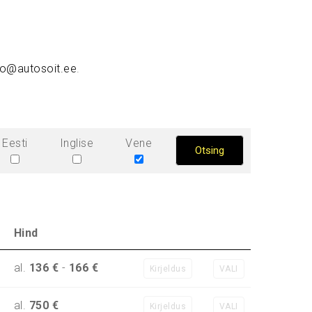
fo@autosoit.ee
.
Eesti
Inglise
Vene
Hind
al.
136 €
-
166 €
Kirjeldus
VALI
al.
750 €
Kirjeldus
VALI