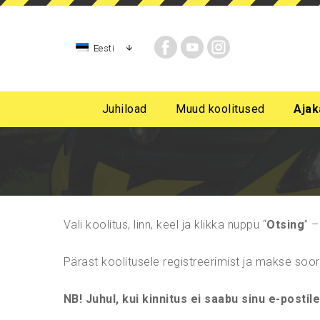
Eesti
Juhiload
Muud koolitused
Ajak
AM-kategooria, mopeedijuhi, rollerijuhi koolitus
A kategooria mootorratta juhiluba
B-kategoori
B-kategooria algast
Vali koolitus, linn, keel ja klikka nuppu “
Otsing
” –
Pärast koolitusele registreerimist ja makse soo
NB! Juhul, kui kinnitus ei saabu sinu e-postile