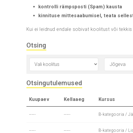
kontrolli rämpsposti (Spam) kausta
kinnituse mittesaabumisel, teata selles
Kui ei leidnud endale sobivat koolitust või tekkis
Otsing
Otsingutulemused
Kuupaev
Kellaaeg
Kursus
-----
-----
B-kategooria / Jä
-----
-----
B-kategooria / Li