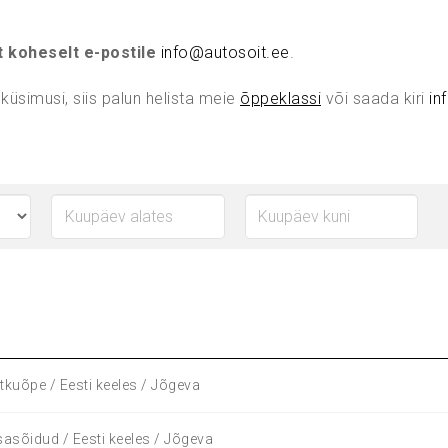
t koheselt e-postile
info@autosoit.ee
.
 küsimusi, siis palun helista meie
õppeklassi
või saada kiri
in
tkuõpe / Eesti keeles / Jõgeva
sasõidud / Eesti keeles / Jõgeva