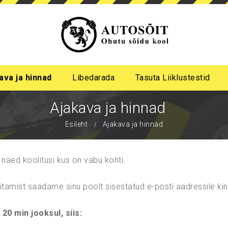
ava ja hinnad
Libedarada
Tasuta Liiklustestid
a algastme libedasõidu koolitus
me pimeda aja koolitus
Ajakava ja hinnad
Esileht
Ajakava ja hinnad
 näed koolitusi kus on vabu kohti.
ritamist saadame sinu poolt sisestatud e-posti aadressile ki
 20 min jooksul, siis: