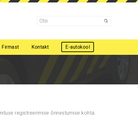
Firmast
Kontakt
E-autokool
Mootorsõidukijuhi esmaabi koolitus
nnituse registreerimise õnnestumise kohta.