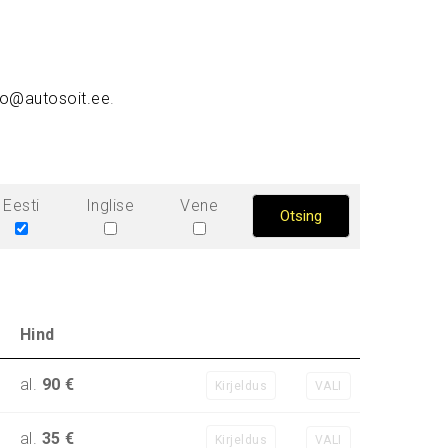
fo@autosoit.ee
.
Eesti
Inglise
Vene
Hind
al.
90 €
Kirjeldus
VALI
al.
35 €
Kirjeldus
VALI