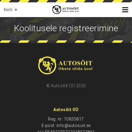
Eesti
Koolitusele registreerimine
© Autosõit OÜ 2025
Autosõit OÜ
Reg. nr: 10835817
E-post: info@autosoit.ee