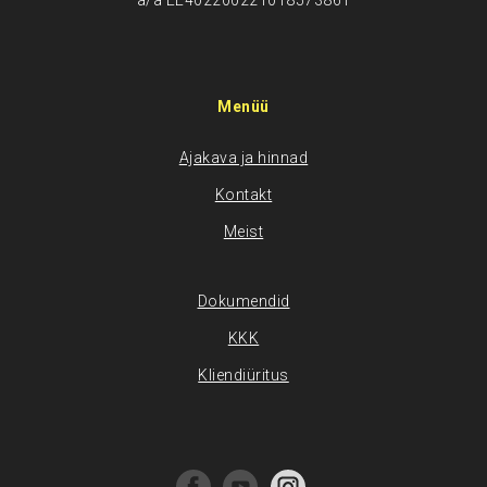
a/a EE402200221018573861
Menüü
Ajakava ja hinnad
Kontakt
Meist
Dokumendid
KKK
Kliendiüritus