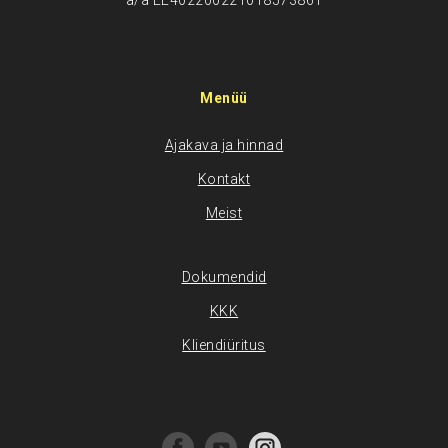
a/a EE402200221018573861
Menüü
Ajakava ja hinnad
Kontakt
Meist
Dokumendid
KKK
Kliendiüritus