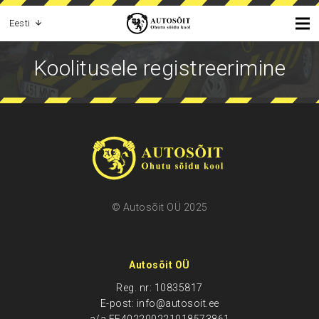
Eesti
Koolitusele registreerimine
© Autosõit OÜ 2025
Autosõit OÜ
Reg. nr: 10835817
E-post: info@autosoit.ee