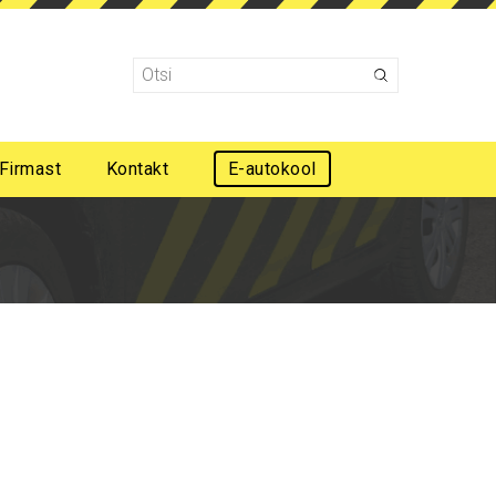
Firmast
Kontakt
E-autokool
Mootorsõidukijuhi esmaabi koolitus