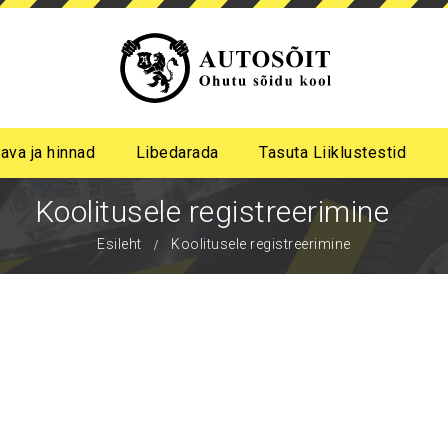
ava ja hinnad
Libedarada
Tasuta Liiklustestid
a algastme libedasõidu koolitus
me pimeda aja koolitus
Koolitusele registreerimine
Esileht
Koolitusele registreerimine