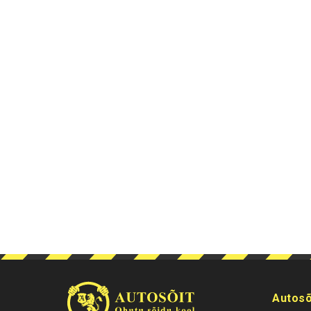
Autosõ