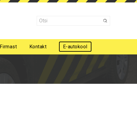
Firmast
Kontakt
E-autokool
Mootorsõidukijuhi esmaabi koolitus