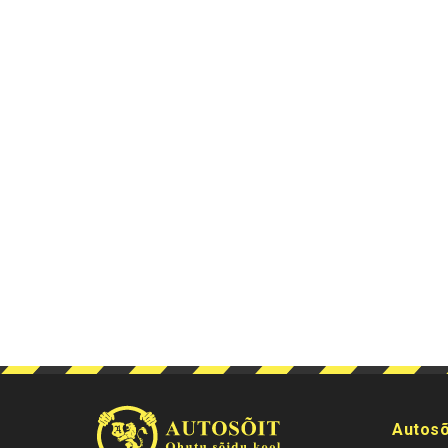
Autosõ