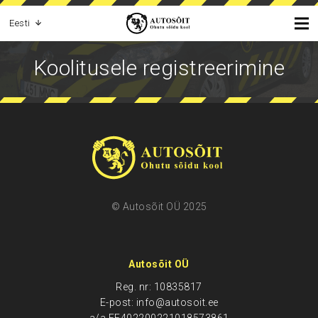
Eesti
Koolitusele registreerimine
© Autosõit OÜ 2025
Autosõit OÜ
Reg. nr: 10835817
E-post: info@autosoit.ee