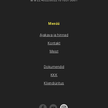
a/a EE402200221018573861
Menüü
Ajakava ja hinnad
Kontakt
Meist
Dokumendid
KKK
Kliendiüritus