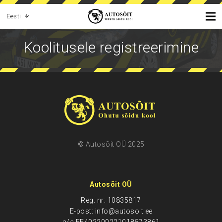
Eesti
Koolitusele registreerimine
© Autosõit OÜ 2025
Autosõit OÜ
Reg. nr: 10835817
E-post: info@autosoit.ee