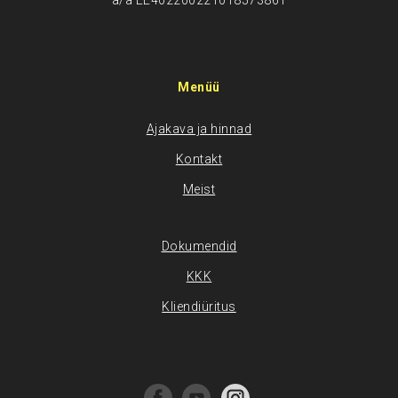
a/a EE402200221018573861
Menüü
Ajakava ja hinnad
Kontakt
Meist
Dokumendid
KKK
Kliendiüritus