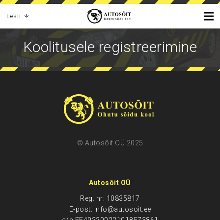
Eesti
Koolitusele registreerimine
© Autosõit OÜ 2025
Autosõit OÜ
Reg. nr: 10835817
E-post: info@autosoit.ee