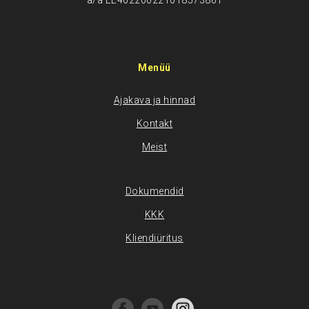
a/a EE402200221018573861
Menüü
Ajakava ja hinnad
Kontakt
Meist
Dokumendid
KKK
Kliendiüritus