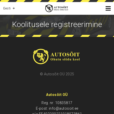
Eesti
Koolitusele registreerimine
© Autosõit OÜ 2025
Autosõit OÜ
Reg. nr: 10835817
E-post: info@autosoit.ee