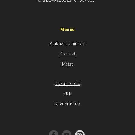
a/a EE402200221018573861
Menüü
Ajakava ja hinnad
Kontakt
Meist
Dokumendid
KKK
Kliendiüritus