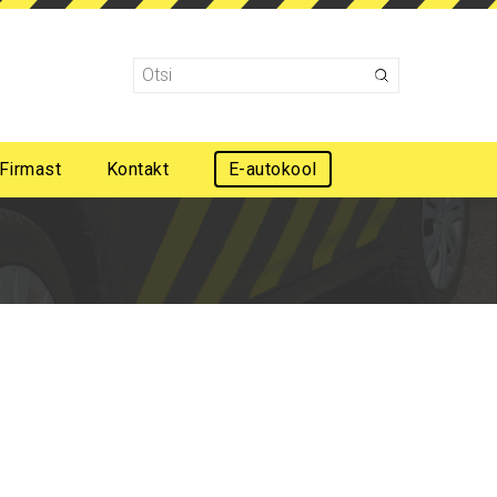
Firmast
Kontakt
E-autokool
Mootorsõidukijuhi esmaabi koolitus