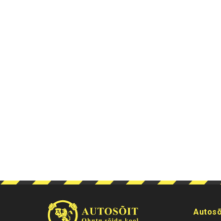
Autosõ