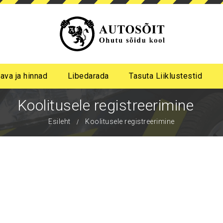
ava ja hinnad
Libedarada
Tasuta Liiklustestid
a algastme libedasõidu koolitus
me pimeda aja koolitus
Koolitusele registreerimine
Esileht
Koolitusele registreerimine