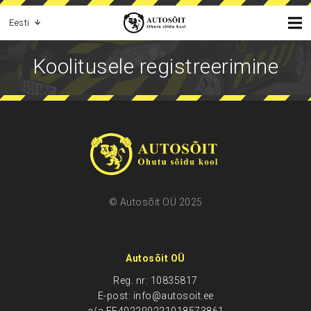
Eesti
Koolitusele registreerimine
© Autosõit OÜ 2025
Autosõit OÜ
Reg. nr: 10835817
E-post: info@autosoit.ee