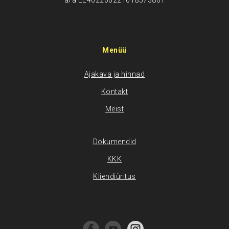
a/a EE402200221018573861
Menüü
Ajakava ja hinnad
Kontakt
Meist
Dokumendid
KKK
Kliendiüritus