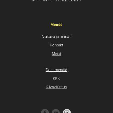
a/a EE402200221018573861
Menüü
Ajakava ja hinnad
Kontakt
Meist
Dokumendid
KKK
Kliendiüritus