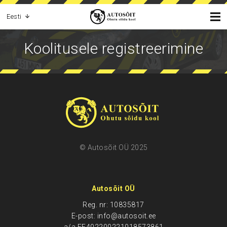
Eesti
Koolitusele registreerimine
© Autosõit OÜ 2025
Autosõit OÜ
Reg. nr: 10835817
E-post: info@autosoit.ee