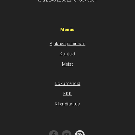
a/a EE402200221018573861
Menüü
Ajakava ja hinnad
Kontakt
Meist
Dokumendid
KKK
Kliendiüritus