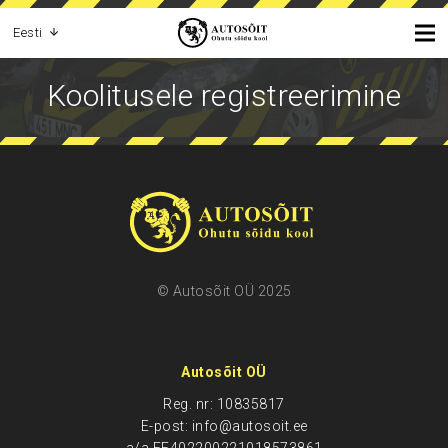
Eesti
Koolitusele registreerimine
© Autosõit OÜ 2025
Autosõit OÜ
Reg. nr: 10835817
E-post: info@autosoit.ee