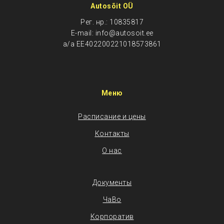
Autosõit OÜ
Рег. нр.: 10835817
E-mail: info@autosoit.ee
a/a EE402200221018573861
Меню
Расписание и цены
Контакты
О нас
Документы
ЧаВо
Корпоратив