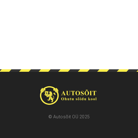
© Autosõit OÜ 2025