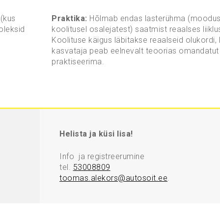
 (kus
Praktika:
Hõlmab endas lasterühma (moodus
oleksid
koolitusel osalejatest) saatmist reaalses liiklu
Koolituse käigus läbitakse reaalseid olukordi,
kasvataja peab eelnevalt teoorias omandatut
praktiseerima.
Helista ja küsi lisa!
Info ja registreerumine
tel.
53008809
toomas.alekors@autosoit.ee
.