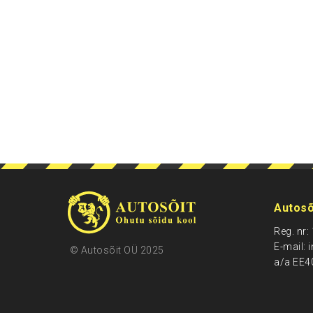
Autosõ
Reg. nr
E-mail: 
© Autosõit OÜ 2025
a/a EE