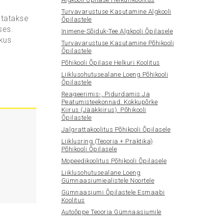
Turvavarustuse Kasutamine Algkooli
tatakse
Õpilastele
ses.
Inimene-Sõiduk-Tee Algkooli Õpilasele
 kus
Turvavarustuse Kasutamine Põhikooli
Õpilastele
Põhikooli Õpilase Helkuri Koolitus
Liiklusohutusealane Loeng Põhikooli
Õpilastele
Reageerimis-, Pidurdamis Ja
Peatumisteekonnad. Kokkupõrke
Kiirus (jääkkiirus). Põhikooli
Õpilastele
Jalgrattakoolitus Põhikooli Õpilasele
Liiklusring (teooria + Praktika)
Põhikooli Õpilasele
Mopeedikoolitus Põhikooli Õpilasele
Liiklusohutusealane Loeng
Gümnaasiumiealistele Noortele
Gümnaasiumi Õpilastele Esmaabi
Koolitus
Autoõppe Teooria Gümnaasiumile