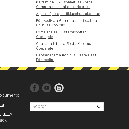
Käitumine Liiklusõnnetuse Korral –
Gümnaasiumiealistele Noortele
Algkooliõpetaja Liiklusohutuskoolitus
Põhikooli- Ja Gümnaasiumiõpetaja
Ohutuse Koolitus
Esmaabi Ja Elustamisvõtted
Õpetajale
Ohutu Ja Libeda Sõidu Koolitus
Õpetajale
Lapsevanema Koolitus Lasteaiast –
Põhikoolini
ocuments
aq
lippery
rack