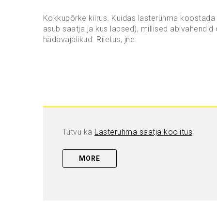
Kokkupõrke kiirus. Kuidas lasterühma koostada
asub saatja ja kus lapsed), millised abivahendid 
hädavajalikud. Riietus, jne.
Tutvu ka
Lasterühma saatja koolitus
MORE