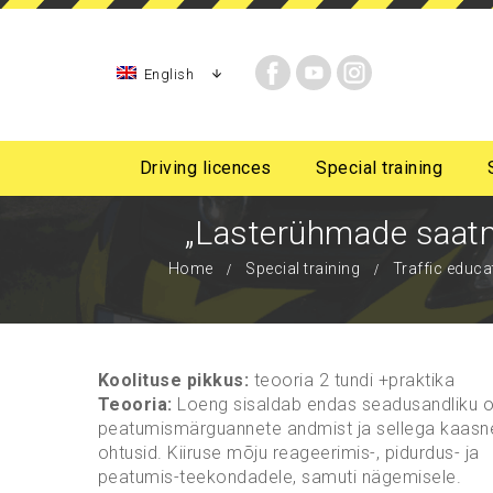
English
Driving licences
Special training
Night-time driving for initial sta
For persons with mobil
„Lasterühmade saatmin
Home
Special training
Traffic educat
Koolituse pikkus:
teooria 2 tundi +praktika
Teooria:
Loeng sisaldab endas seadusandliku o
peatumismärguannete andmist ja sellega kaasn
ohtusid. Kiiruse mõju reageerimis-, pidurdus- ja
peatumis-teekondadele, samuti nägemisele.