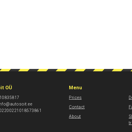
it OÜ
Menu
: 10835817
Prices
D
info@autosoit.ee
Contact
F
402200221018573861
About
S
t