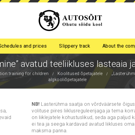
Schedules and prices
Slippery track
About the co
ge
ity disability
e” avatud teeliikluses lasteaia ja
ion training for children
Koolitused õpetajatele
„Lasterühma
algkooliõpetajatele
NB!
Lasterühma saatja on võrdväärsete õigu
sa,
volituse piires liiklusreguleerijaga ja tema kor
evaid
on liiklejatele kohustuslikud, seda aga paljud 
ei tea ja seega kardavad avatud liikluses oma
maksma panna.