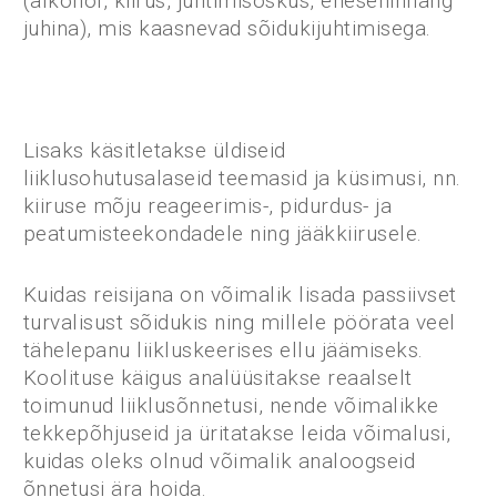
(alkohol, kiirus, juhtimisoskus, enesehinnang
juhina), mis kaasnevad sõidukijuhtimisega.
Lisaks käsitletakse üldiseid
liiklusohutusalaseid teemasid ja küsimusi, nn.
kiiruse mõju reageerimis-, pidurdus- ja
peatumisteekondadele ning jääkkiirusele.
Kuidas reisijana on võimalik lisada passiivset
turvalisust sõidukis ning millele pöörata veel
tähelepanu liikluskeerises ellu jäämiseks.
Koolituse käigus analüüsitakse reaalselt
toimunud liiklusõnnetusi, nende võimalikke
tekkepõhjuseid ja üritatakse leida võimalusi,
kuidas oleks olnud võimalik analoogseid
õnnetusi ära hoida.