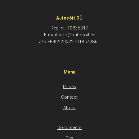
Autosõit OÜ
Reg. nr: 10835817
E-mail: info@autosoit.ee
a/a EE402200221018573861
Menu
Prices
Contact
About
Documents
Faq