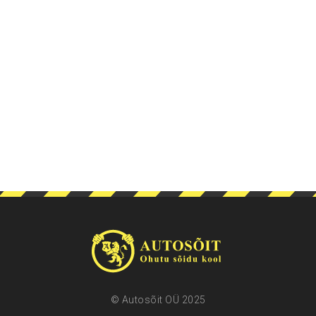
© Autosõit OÜ 2025