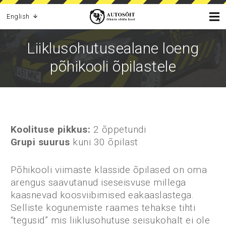
English
Liiklusohutusealane loeng
põhikooli õpilastele
Koolituse pikkus:
2 õppetundi
Grupi suurus
kuni 30 õpilast
Põhikooli viimaste klasside õpilased on oma
arengus saavutanud iseseisvuse millega
kaasnevad koosviibimised eakaaslastega.
Selliste kogunemiste raames tehakse tihti
“tegusid” mis liiklusohutuse seisukohalt ei ole