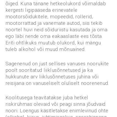
õiged. Kuna tänane hetkeolukord võimaldab
kergesti ligipääseda erinevatele
mootorsõidukitele, mopeedid, rollerid,
mootorrattad ja vanemate autod, siis tekib
noortel huvi neid sõiduriistu kasutada ja oma
ego läbi nende oma eakaaslaste ees tõsta.
Eriti ohtlikuks muutub olukord, kui mängu
tuleb alkohol või muud mõnuained.
Sagenenud on just sellises vanuses noorukite
poolt sooritatud liiklusõnnetused ja ka
hukkunute arv liiklusõnnetuses juhina või
reisijana on vanuseliselt oluliselt noorenenud.
Koolitusega teavitatakse juba hetkel
riskirühmas olevaid või peagi sinna jõudvaid
noori. Loengus käsitletakse enimlevinud ohte