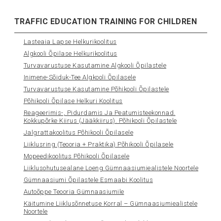
TRAFFIC EDUCATION TRAINING FOR CHILDREN
Lasteaia Lapse Helkurikoolitus
Algkooli Õpilase Helkurikoolitus
Turvavarustuse Kasutamine Algkooli Õpilastele
Inimene-Sõiduk-Tee Algkooli Õpilasele
Turvavarustuse Kasutamine Põhikooli Õpilastele
Põhikooli Õpilase Helkuri Koolitus
Reageerimis-, Pidurdamis Ja Peatumisteekonnad.
Kokkupõrke Kiirus (jääkkiirus). Põhikooli Õpilastele
Jalgrattakoolitus Põhikooli Õpilasele
Liiklusring (teooria + Praktika) Põhikooli Õpilasele
Mopeedikoolitus Põhikooli Õpilasele
Liiklusohutusealane Loeng Gümnaasiumiealistele Noortele
Gümnaasiumi Õpilastele Esmaabi Koolitus
Autoõppe Teooria Gümnaasiumile
Käitumine Liiklusõnnetuse Korral – Gümnaasiumiealistele
Noortele