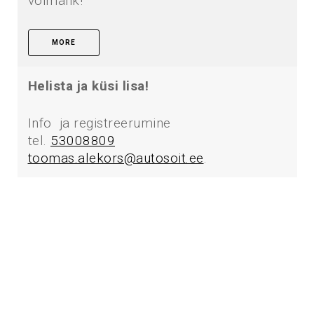
võimalik!
MORE
Helista ja küsi lisa!
Info ja registreerumine
tel.
53008809
toomas.alekors@autosoit.ee
.