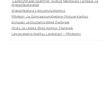
„Lasterühmade Saatmine” Avatud Teeliikluses Lasteaia Ja
Algkooliõpetajatele
Algkooliõpetaja Liiklusohutuskoolitus
Põhikooli- Ja Gümnaasiumiõpetaja Ohutuse Koolitus
Esmaabi Ja Elustamisvõtted Õpetajale
Ohutu Ja Libeda Sõidu Koolitus Õpetajale
Lapsevanema Koolitus Lasteaiast – Põhikoolini