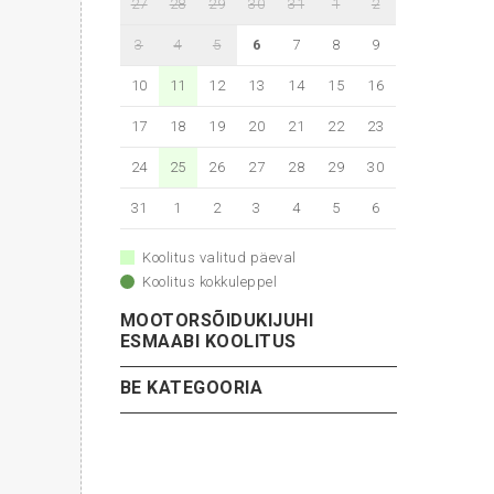
27
28
29
30
31
1
2
i
3
4
5
6
7
8
9
10
11
12
13
14
15
16
17
18
19
20
21
22
23
24
25
26
27
28
29
30
31
1
2
3
4
5
6
Koolitus valitud päeval
Koolitus kokkuleppel
MOOTORSÕIDUKIJUHI
ESMAABI KOOLITUS
BE KATEGOORIA