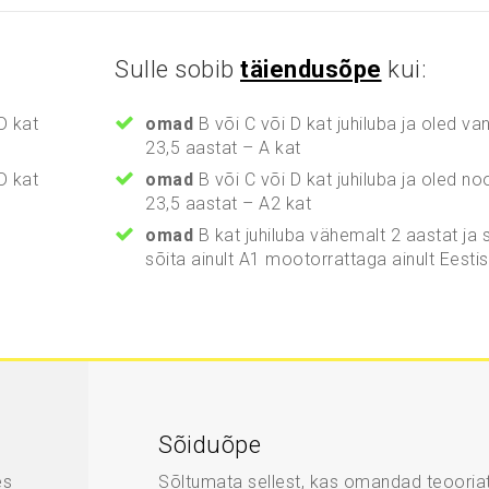
Sulle sobib
täiendusõpe
kui:
D kat
omad
B või C või D kat juhiluba ja oled va
23,5 aastat – A kat
D kat
omad
B või C või D kat juhiluba ja oled no
23,5 aastat – A2 kat
omad
B kat juhiluba vähemalt 2 aastat ja 
sõita ainult A1 mootorrattaga ainult Eesti
Sõiduõpe
es
Sõltumata sellest, kas omandad teooria