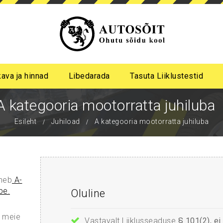
kava ja hinnad
Libedarada
Tasuta Liiklustestid
a algastme libedasõidu koolitus
me pimeda aja koolitus
A kategooria mootorratta juhiluba
Esileht
Juhiload
A kategooria mootorratta juhiluba
uneb
A-
pe.
Oluline
e meie
Vastavalt Liiklusseaduse
§ 101(2), ei