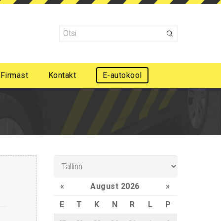
Firmast
Kontakt
E-autokool
Mootorsõidukijuhi esmaabi koolitus
«
August 2026
»
E
T
K
N
R
L
P