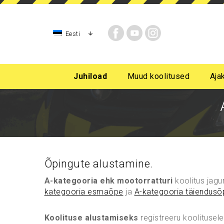
Eesti
Juhiload
Muud koolitused
Aja
AM-kategooria, mopeedijuhi, rollerijuhi koolitus
A kategooria mootorratta juhiluba
B-kategoori
B-kategooria algast
Õpingute alustamine.
A-kategooria ehk mootorratturi
koolitus jag
kategooria esmaõpe
ja
A-kategooria täiendusõ
Koolituse alustamiseks
registreeru koolitusel