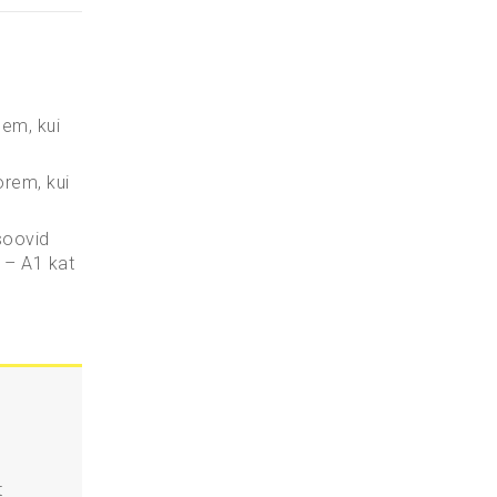
nem, kui
orem, kui
soovid
s – A1 kat
t