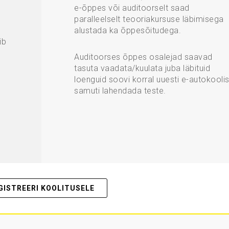
e-õppes või auditoorselt saad
paralleelselt teooriakursuse läbimisega
alustada ka õppesõitudega.
ib
Auditoorses õppes osalejad saavad
tasuta vaadata/kuulata juba läbituid
loenguid soovi korral uuesti e-autokoolis
samuti lahendada teste.
GISTREERI KOOLITUSELE