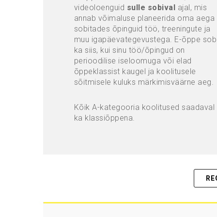
videoloenguid
sulle sobival
ajal, mis
annab võimaluse planeerida oma aega
sobitades õpinguid töö, treeningute ja
muu igapäevategevustega. E-õppe sob
ka siis, kui sinu töö/õpingud on
perioodilise iseloomuga või elad
õppeklassist kaugel ja koolitusele
sõitmisele kuluks märkimisväärne aeg.
Kõik A-kategooria koolitused saadaval
ka klassiõppena.
RE