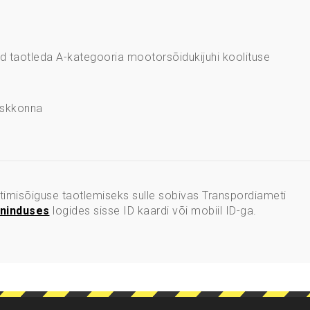
ad taotleda A-kategooria mootorsõidukijuhi koolituse
keskkonna
timisõiguse taotlemiseks sulle sobivas Transpordiameti
ninduses
logides sisse ID kaardi või mobiil ID-ga.