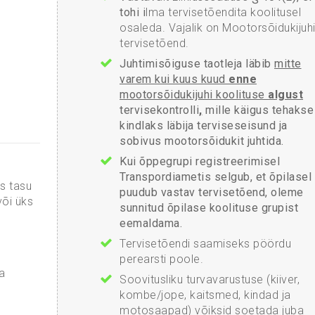
tohi i
lma tervisetõendita koolitusel
osaleda. Vajalik on Mootorsõidukijuh
tervisetõend.
Juhtimisõiguse taotleja läbib
mitte
varem kui kuus kuud
enne
mootorsõidukijuhi koolituse
algust
tervisekontrolli
,
mille käigus tehakse
kindlaks läbija terviseseisund ja
sobivus mootorsõidukit juhtida.
Kui õppegrupi registreerimisel
Transpordiametis selgub, et õpilasel
s tasu
puudub vastav tervisetõend, oleme
õi üks
sunnitud õpilase koolituse grupist
eemaldama.
Tervisetõendi saamiseks pöördu
perearsti poole.
a
Soovitusliku turvavarustuse (kiiver,
kombe/jope, kaitsmed, kindad ja
motosaapad) võiksid soetada juba