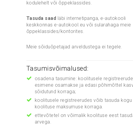
kodulehelt või õppeklassides.
Tasuda saad
läbi internetipanga, e-autokooli
keskkonnas e-autokool.eu või sularahaga meie
õppeklassides/kontorites.
Meie sõiduõpetajad arveldustega ei tegele.
Tasumisvõimalused:
osadena tasumine: koolitusele registreerude
esimene osamakse ja edasi põhimõttel kasv
sõidutund korraga;
koolitusele registreerudes võib tasuda kogu
koolituse maksumuse korraga.
ettevõtetel on võimalik koolituse eest tasud
arvega.