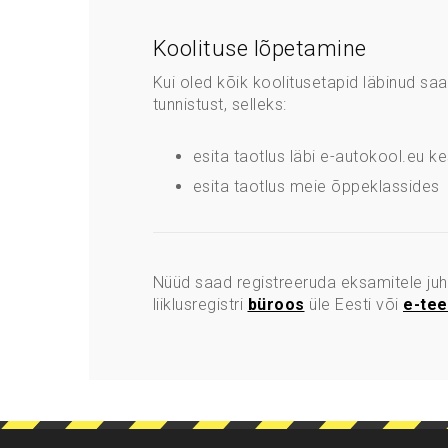
Koolituse lõpetamine
Kui oled kõik koolitusetapid läbinud sa
tunnistust, selleks:
esita taotlus läbi e-autokool.eu 
esita taotlus meie õppeklassides
Nüüd saad registreeruda eksamitele juh
liiklusregistri
büroos
üle Eesti või
e-tee