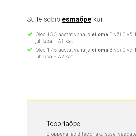
Sulle sobib
esmaõpe
kui:
Oled 15,5 aastat vana ja
ei oma
B või C või 
juhiluba – A1 kat
Oled 17,5 aastat vana ja
ei oma
B või C või 
juhiluba – A2 kat
Teooriaõpe
E-õppena läbid teooriakursuse, vaadat