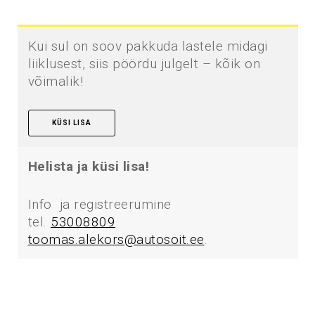
Kui sul on soov pakkuda lastele midagi
liiklusest, siis pöördu julgelt – kõik on
võimalik!
KÜSI LISA
Helista ja küsi lisa!
Info ja registreerumine
tel.
53008809
toomas.alekors@autosoit.ee
.