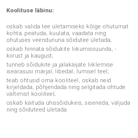
Koolituse läbinu:
oskab valida tee ületamiseks kõige ohutumat
kohta; peatuda, kuulata, vaadata ning
ohutuses veendununa sõidutee ületada;
oskab hinnata sõidukite liikumissuunda, -
kiirust ja kaugust;
tunneb sõidukite ja jalakäijate liiklemise
iseärasusi märjal, libedal, lumisel teel;
teab ohtusid oma kooliteel, oskab neid
kirjeldada, põhjendada ning selgitada ohtude
vältimist kooliteel;
oskab käituda ühissõidukeis, siseneda, väljuda
ning sõiduteed ületada.