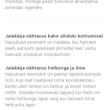
mõistab, millega peab tulevikus arvestama
pimedas liigeldes.
Jalakäija nähtavus kahe sõiduki kohtumisel
Harjutuse eesmärk on näidata, kui halvasti
näeb autojuht jalakäijat pimedal teel vastu
tulevast sõidukist möödumisel.
Jalakäija nähtavus helkuriga ja ilma
Harjutuse eesmärk on panna lapsed autojuhi
rolli, kus nad vaatavad oma koolikaaslasi,
kellel ühel hetkel on helkur ja teisel hetkel
mitte. Seeläbi mõistavad lapsed kui hästi on
näha helkuriga lapsi ning kui halvasti ilma
helkurita lapsi.