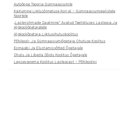
Autoõppe Teooria Gümnaasiumile
Käitumine Liiklusõnnetuse Korral – Gümnaasiumiealistele
Noortele
„Lasterühmade Saatmine” Avatud Teeliikluses Lasteaia Ja
Algkooliõpetajatele
Algkooliõpetaja Liiklusohutuskoolitus
Põhikooli- Ja Gümnaasiumiõpetaja Ohutuse Koolitus
Esmaabi Ja Elustamisvõtted Õpetajale
Ohutu Ja Libeda Sõidu Koolitus Õpetajale
Lapsevanema Koolitus Lasteaiast – Põhikoolini