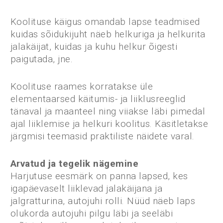
Koolituse käigus omandab lapse teadmised
kuidas sõidukijuht näeb helkuriga ja helkurita
jalakäijat, kuidas ja kuhu helkur õigesti
paigutada, jne.
Koolituse raames korratakse üle
elementaarsed käitumis- ja liiklusreeglid
tänaval ja maanteel ning viiakse läbi pimedal
ajal liiklemise ja helkuri koolitus. Käsitletakse
järgmisi teemasid praktiliste näidete varal.
Arvatud ja tegelik nägemine
Harjutuse eesmärk on panna lapsed, kes
igapäevaselt liiklevad jalakäijana ja
jalgratturina, autojuhi rolli. Nüüd näeb laps
olukorda autojuhi pilgu läbi ja seeläbi