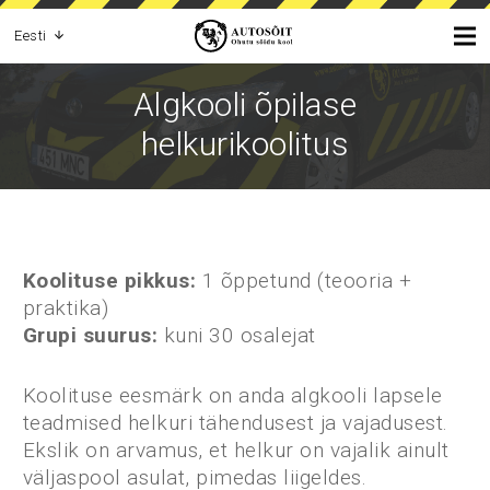
Eesti
Algkooli õpilase
helkurikoolitus
Koolituse pikkus:
1 õppetund (teooria +
praktika)
Grupi suurus:
kuni 30 osalejat
Koolituse eesmärk on anda algkooli lapsele
teadmised helkuri tähendusest ja vajadusest.
Ekslik on arvamus, et helkur on vajalik ainult
väljaspool asulat, pimedas liigeldes.