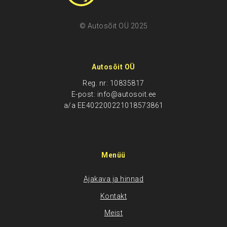
© Autosõit OÜ 2025
Autosõit OÜ
Reg. nr: 10835817
E-post: info@autosoit.ee
a/a EE402200221018573861
Menüü
Ajakava ja hinnad
Kontakt
Meist