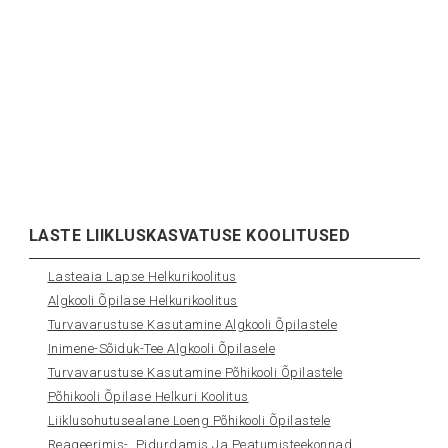
LASTE LIIKLUSKASVATUSE KOOLITUSED
Lasteaia Lapse Helkurikoolitus
Algkooli Õpilase Helkurikoolitus
Turvavarustuse Kasutamine Algkooli Õpilastele
Inimene-Sõiduk-Tee Algkooli Õpilasele
Turvavarustuse Kasutamine Põhikooli Õpilastele
Põhikooli Õpilase Helkuri Koolitus
Liiklusohutusealane Loeng Põhikooli Õpilastele
Reageerimis-, Pidurdamis Ja Peatumisteekonnad.