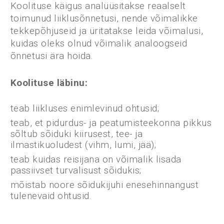
Koolituse käigus analüüsitakse reaalselt
toimunud liiklusõnnetusi, nende võimalikke
tekkepõhjuseid ja üritatakse leida võimalusi,
kuidas oleks olnud võimalik analoogseid
õnnetusi ära hoida.
Koolituse läbinu
:
teab liikluses enimlevinud ohtusid;
teab, et pidurdus- ja peatumisteekonna pikkus
sõltub sõiduki kiirusest, tee- ja
ilmastikuoludest (vihm, lumi, jää);
teab kuidas reisijana on võimalik lisada
passiivset turvalisust sõidukis;
mõistab noore sõidukijuhi enesehinnangust
tulenevaid ohtusid.