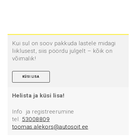
Kui sul on soov pakkuda lastele midagi
liiklusest, siis pöördu julgelt – kõik on
võimalik!
KÜSI LISA
Helista ja küsi lisa!
Info ja registreerumine
tel.
53008809
toomas.alekors@autosoit.ee
.