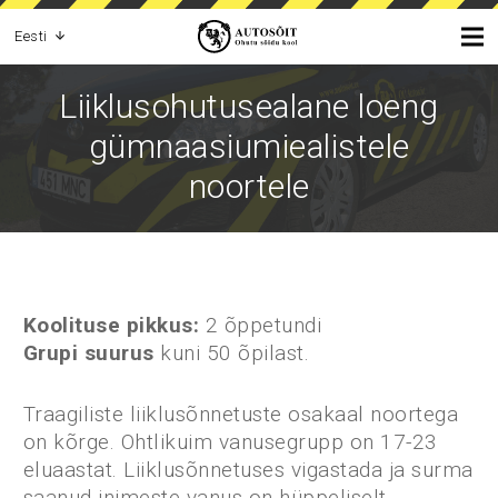
Eesti
Liiklusohutusealane loeng
gümnaasiumiealistele
noortele
Koolituse pikkus:
2 õppetundi
Grupi suurus
kuni 50 õpilast.
Traagiliste liiklusõnnetuste osakaal noortega
on kõrge. Ohtlikuim vanusegrupp on 17-23
eluaastat. Liiklusõnnetuses vigastada ja surma
saanud inimeste vanus on hüppeliselt