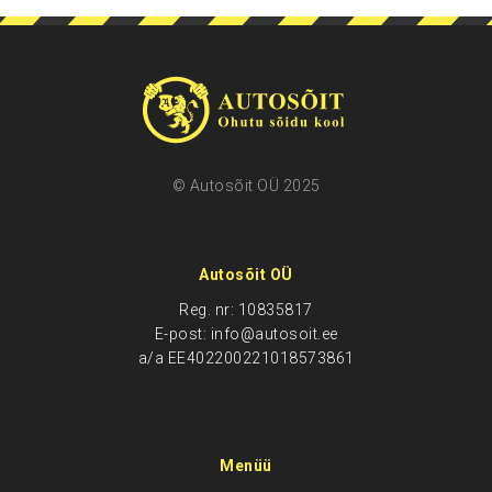
© Autosõit OÜ 2025
Autosõit OÜ
Reg. nr: 10835817
E-post: info@autosoit.ee
a/a EE402200221018573861
Menüü