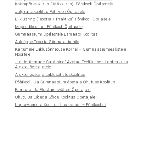
Kokkupõrke Kiirus (jääkkiirus). Põhikooli Õpilastele
Jalgrattakoolitus Põhikooli Õpilasele
Liiklusring (teooria + Praktika) Põhikooli Õpilasele
Mopeedikoolitus Põhikooli Õpilasele
Gümnaasiumi Õpilastele Esmaabi Koolitus
Autoõppe Teooria Gümnaasiumile
Käitumine Liiklusõnnetuse Korral – Gümnaasiumiealistele
Noortele
„Lasterühmade Saatmine” Avatud Teeliikluses Lasteaia Ja
Algkooliõpetajatele
Algkooliõpetaja Liiklusohutuskoolitus
Põhikooli- Ja Gümnaasiumiõpetaja Ohutuse Koolitus
Esmaabi Ja Elustamisvõtted Õpetajale
Ohutu Ja Libeda Sõidu Koolitus Õpetajale
Lapsevanema Koolitus Lasteaiast – Põhikoolini