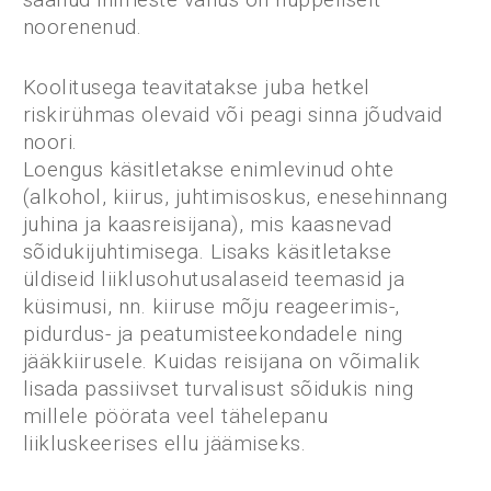
noorenenud.
Koolitusega teavitatakse juba hetkel
riskirühmas olevaid või peagi sinna jõudvaid
noori.
Loengus käsitletakse enimlevinud ohte
(alkohol, kiirus, juhtimisoskus, enesehinnang
juhina ja kaasreisijana), mis kaasnevad
sõidukijuhtimisega. Lisaks käsitletakse
üldiseid liiklusohutusalaseid teemasid ja
küsimusi, nn. kiiruse mõju reageerimis-,
pidurdus- ja peatumisteekondadele ning
jääkkiirusele. Kuidas reisijana on võimalik
lisada passiivset turvalisust sõidukis ning
millele pöörata veel tähelepanu
liikluskeerises ellu jäämiseks.