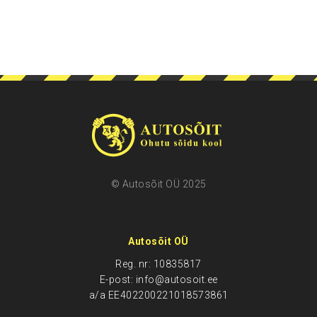
© Autosõit OÜ 2025
Autosõit OÜ
Reg. nr: 10835817
E-post: info@autosoit.ee
a/a EE402200221018573861