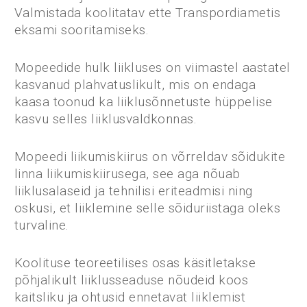
Valmistada koolitatav ette Transpordiametis
eksami sooritamiseks.
Mopeedide hulk liikluses on viimastel aastatel
kasvanud plahvatuslikult, mis on endaga
kaasa toonud ka liiklusõnnetuste hüppelise
kasvu selles liiklusvaldkonnas.
Mopeedi liikumiskiirus on võrreldav sõidukite
linna liikumiskiirusega, see aga nõuab
liiklusalaseid ja tehnilisi eriteadmisi ning
oskusi, et liiklemine selle sõiduriistaga oleks
turvaline.
Koolituse teoreetilises osas käsitletakse
põhjalikult liiklusseaduse nõudeid koos
kaitsliku ja ohtusid ennetavat liiklemist