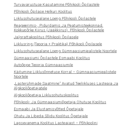
Turvavarustuse Kasutamine Põhikooli Õpilastele
Põhikooli Õpilase Helkuri Koolitus
Liiklusohutusealane Loeng Põhikooli Õpilastele
Reageerimis-, Pidurdamis Ja Peatumisteekonnad.
Kokkupõrke Kiirus (jääkkiirus). Põhikooli Õpilastele
Jalgrattakoolitus Põhikooli Õpilasele
Liiklusring (teooria + Praktika) Põhikooli Õpilasele
Liiklusohutusealane Loeng Gümnaasiumiealistele Noortele
Gümnaasiumi Õpilastele Esmaabi Koolitus
Autoõppe Teooria Gümnaasiumile
Käitumine Liiklusõnnetuse Korral – Gümnaasiumiealistele
Noortele
„Lasterühmade Saatmine” Avatud Teeliikluses Lasteaia Ja
Algkooliõpetajatele
Algkooliõpetaja Liiklusohutuskoolitus
Põhikooli- Ja Gümnaasiumiõpetaja Ohutuse Koolitus
Esmaabi Ja Elustamisvõtted Õpetajale
Ohutu Ja Libeda Sõidu Koolitus Õpetajale
Lapsevanema Koolitus Lasteaiast – Põhikoolini