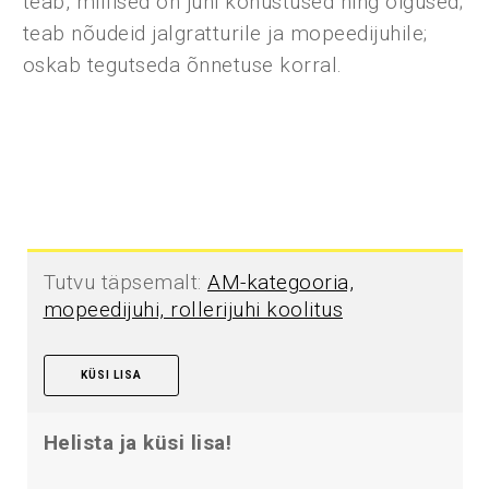
teab, millised on juhi kohustused ning õigused;
teab nõudeid jalgratturile ja mopeedijuhile;
oskab tegutseda õnnetuse korral.
Tutvu täpsemalt:
AM-kategooria,
mopeedijuhi, rollerijuhi koolitus
KÜSI LISA
Helista ja küsi lisa!