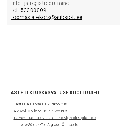
Info ja registreerumine
tel.
53008809
toomas.alekors@autosoit.ee
.
LASTE LIIKLUSKASVATUSE KOOLITUSED
Lasteaia Lapse Helkurikoolitus
Algkooli Õpilase Helkurikoolitus
Turvavarustuse Kasutamine Algkooli Õpilastele
Inimene-Sõiduk-Tee Algkooli Õpilasele