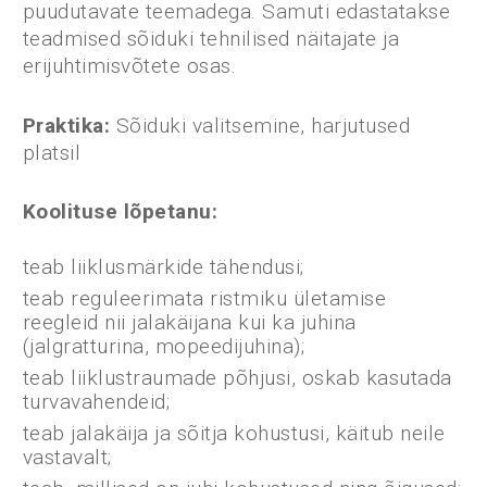
puudutavate teemadega. Samuti edastatakse
teadmised sõiduki tehnilised näitajate ja
erijuhtimisvõtete osas.
Praktika:
Sõiduki valitsemine, harjutused
platsil
Koolituse lõpetanu
:
teab liiklusmärkide tähendusi;
teab reguleerimata ristmiku ületamise
reegleid nii jalakäijana kui ka juhina
(jalgratturina, mopeedijuhina);
teab liiklustraumade põhjusi, oskab kasutada
turvavahendeid;
teab jalakäija ja sõitja kohustusi, käitub neile
vastavalt;