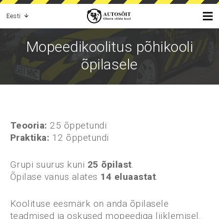
Eesti
Mopeedikoolitus põhikooli
õpilasele
Teooria:
25 õppetundi
Praktika:
12 õppetundi
Grupi suurus kuni
25 õpilast
.
Õpilase vanus alates
14 eluaastat
.
Koolituse eesmärk on anda õpilasele
teadmised ja oskused mopeediga liiklemisel.