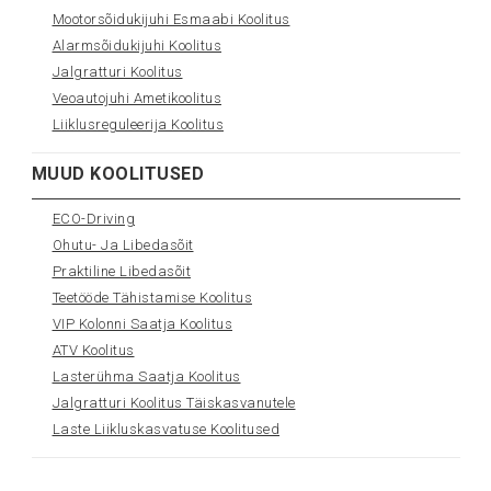
Mootorsõidukijuhi Esmaabi Koolitus
Alarmsõidukijuhi Koolitus
Jalgratturi Koolitus
Veoautojuhi Ametikoolitus
Liiklusreguleerija Koolitus
MUUD KOOLITUSED
ECO-Driving
Ohutu- Ja Libedasõit
Praktiline Libedasõit
Teetööde Tähistamise Koolitus
VIP Kolonni Saatja Koolitus
ATV Koolitus
Lasterühma Saatja Koolitus
Jalgratturi Koolitus Täiskasvanutele
Laste Liikluskasvatuse Koolitused