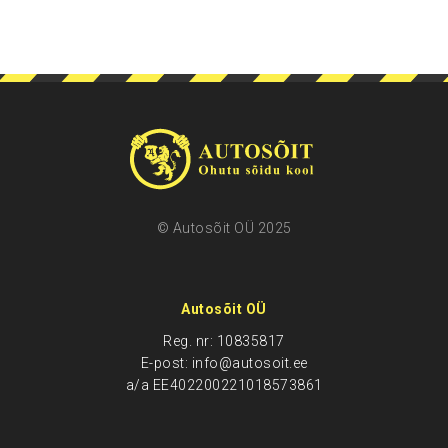
© Autosõit OÜ 2025
Autosõit OÜ
Reg. nr: 10835817
E-post: info@autosoit.ee
a/a EE402200221018573861