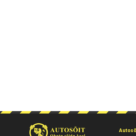
Autosõ