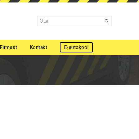
Firmast
Kontakt
E-autokool
Mootorsõidukijuhi esmaabi koolitus