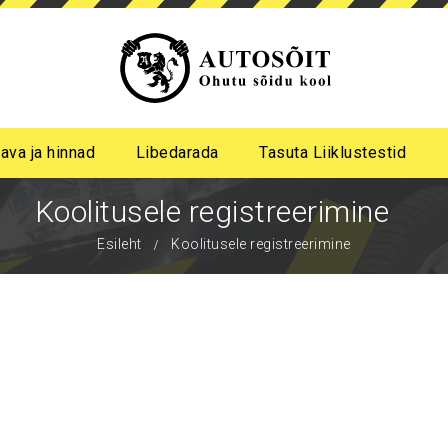
ava ja hinnad
Libedarada
Tasuta Liiklustestid
a algastme libedasõidu koolitus
me pimeda aja koolitus
Koolitusele registreerimine
Esileht
Koolitusele registreerimine