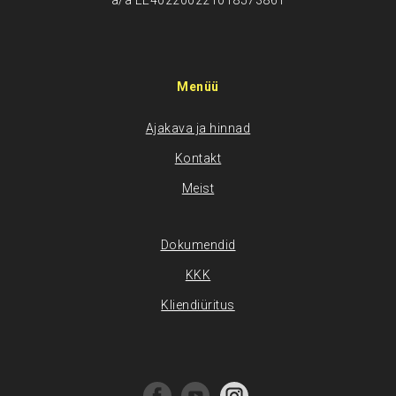
a/a EE402200221018573861
Menüü
Ajakava ja hinnad
Kontakt
Meist
Dokumendid
KKK
Kliendiüritus