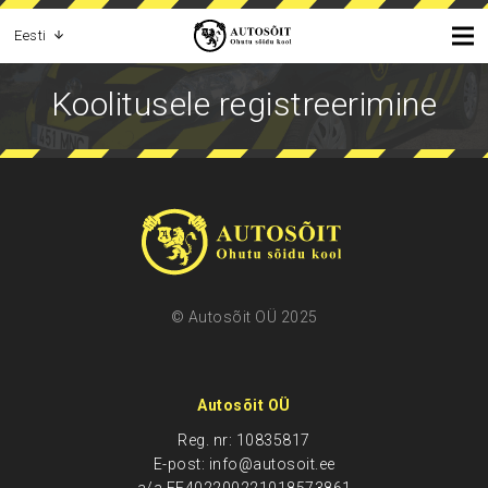
Eesti
Koolitusele registreerimine
© Autosõit OÜ 2025
Autosõit OÜ
Reg. nr: 10835817
E-post: info@autosoit.ee