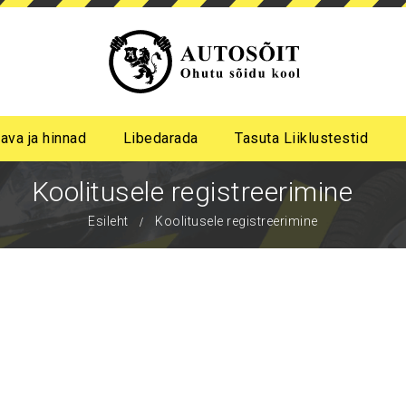
ava ja hinnad
Libedarada
Tasuta Liiklustestid
a algastme libedasõidu koolitus
me pimeda aja koolitus
Koolitusele registreerimine
Esileht
Koolitusele registreerimine