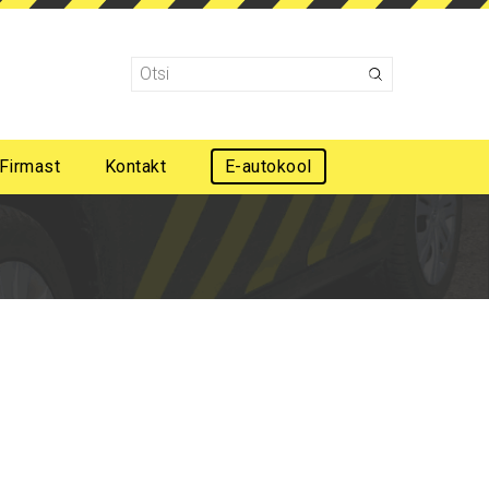
Firmast
Kontakt
E-autokool
Mootorsõidukijuhi esmaabi koolitus