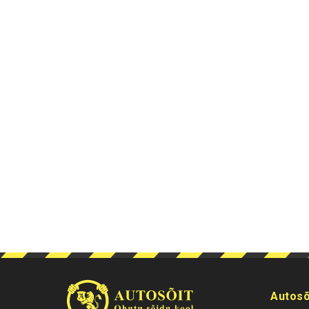
Autosõ