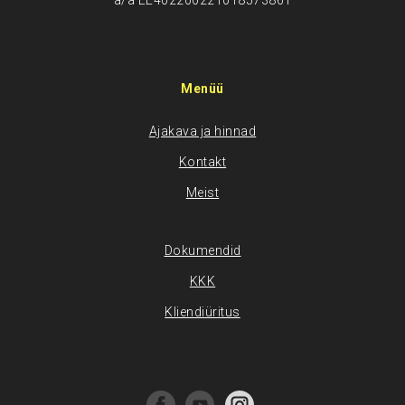
a/a EE402200221018573861
Menüü
Ajakava ja hinnad
Kontakt
Meist
Dokumendid
KKK
Kliendiüritus