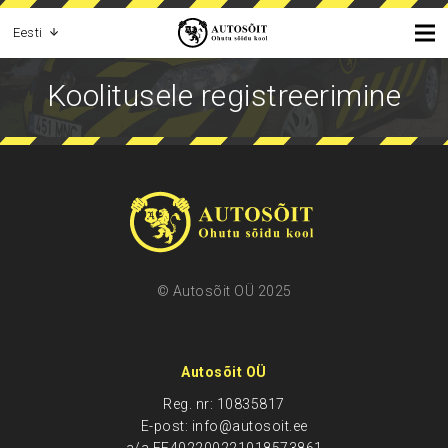
Eesti
Koolitusele registreerimine
© Autosõit OÜ 2025
Autosõit OÜ
Reg. nr: 10835817
E-post: info@autosoit.ee