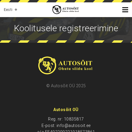
Eesti
Koolitusele registreerimine
© Autosõit OÜ 2025
Autosõit OÜ
Reg. nr: 10835817
E-post: info@autosoit.ee