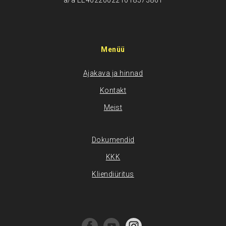
a/a EE402200221018573861
Menüü
Ajakava ja hinnad
Kontakt
Meist
Dokumendid
KKK
Kliendiüritus