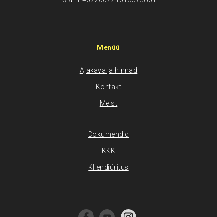
a/a EE402200221018573861
Menüü
Ajakava ja hinnad
Kontakt
Meist
Dokumendid
KKK
Kliendiüritus