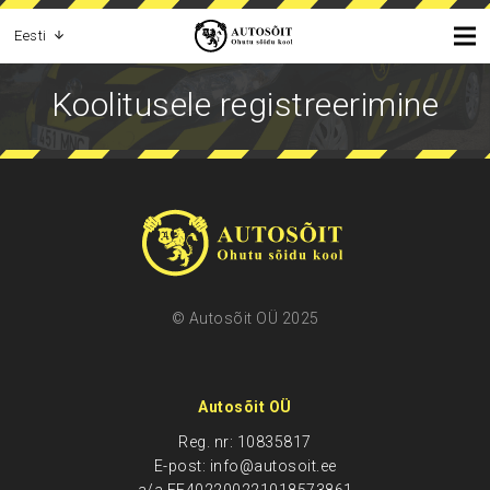
Eesti
Koolitusele registreerimine
© Autosõit OÜ 2025
Autosõit OÜ
Reg. nr: 10835817
E-post: info@autosoit.ee