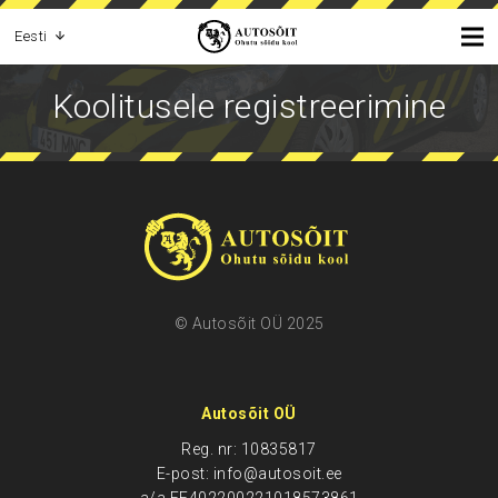
Eesti
Koolitusele registreerimine
© Autosõit OÜ 2025
Autosõit OÜ
Reg. nr: 10835817
E-post: info@autosoit.ee