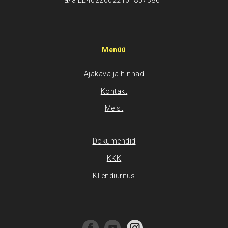
a/a EE402200221018573861
Menüü
Ajakava ja hinnad
Kontakt
Meist
Dokumendid
KKK
Kliendiüritus