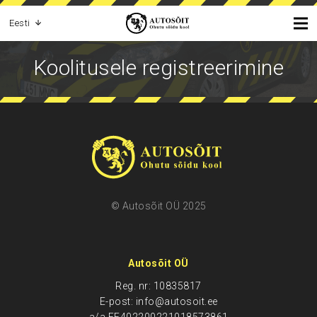
Eesti
Koolitusele registreerimine
© Autosõit OÜ 2025
Autosõit OÜ
Reg. nr: 10835817
E-post: info@autosoit.ee