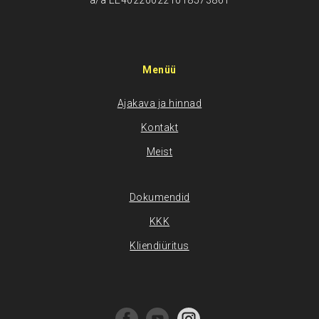
a/a EE402200221018573861
Menüü
Ajakava ja hinnad
Kontakt
Meist
Dokumendid
KKK
Kliendiüritus