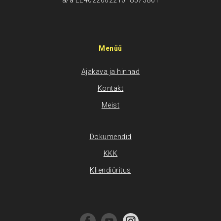
a/a EE402200221018573861
Menüü
Ajakava ja hinnad
Kontakt
Meist
Dokumendid
KKK
Kliendiüritus