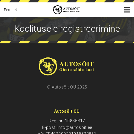
Eesti
Koolitusele registreerimine
© Autosõit OÜ 2025
Autosõit OÜ
Reg. nr: 10835817
E-post: info@autosoit.ee