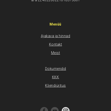
a/a EE402200221018573861
Menüü
Ajakava ja hinnad
Kontakt
Meist
Dokumendid
KKK
Kliendiüritus