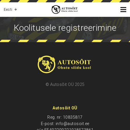
Eesti
Koolitusele registreerimine
© Autosõit OÜ 2025
Autosõit OÜ
Reg. nr: 10835817
E-post: info@autosoit.ee