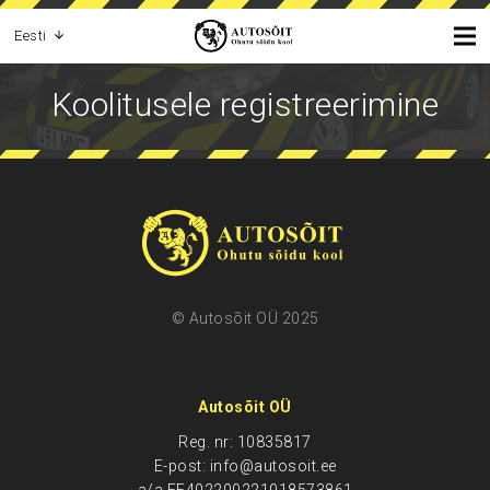
Eesti
Koolitusele registreerimine
© Autosõit OÜ 2025
Autosõit OÜ
Reg. nr: 10835817
E-post: info@autosoit.ee