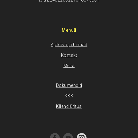
a/a EE402200221018573861
Menüü
Ajakava ja hinnad
Kontakt
Meist
Dokumendid
KKK
Kliendiüritus