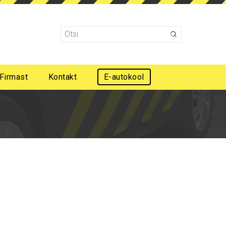
Firmast
Kontakt
E-autokool
Mootorsõidukijuhi esmaabi koolitus