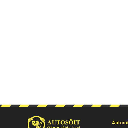
Autosõ