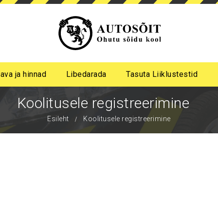
ava ja hinnad
Libedarada
Tasuta Liiklustestid
a algastme libedasõidu koolitus
me pimeda aja koolitus
Koolitusele registreerimine
Esileht
Koolitusele registreerimine