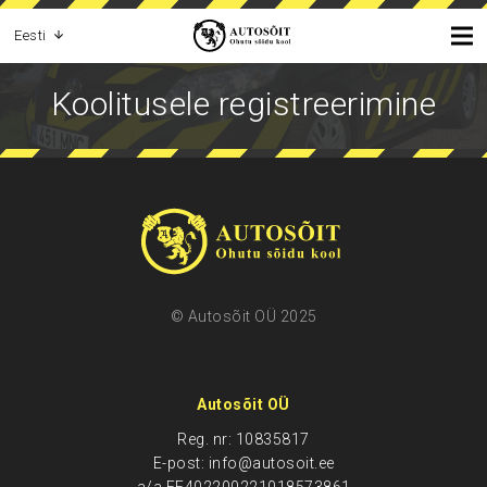
Eesti
Koolitusele registreerimine
© Autosõit OÜ 2025
Autosõit OÜ
Reg. nr: 10835817
E-post: info@autosoit.ee