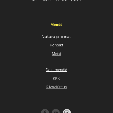
a/a EE402200221018573861
Menüü
Ajakava ja hinnad
Kontakt
Meist
Dokumendid
KKK
Kliendiüritus