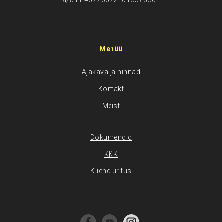
a/a EE402200221018573861
Menüü
Ajakava ja hinnad
Kontakt
Meist
Dokumendid
KKK
Kliendiüritus