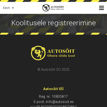
Eesti
Koolitusele registreerimine
© Autosõit OÜ 2025
Autosõit OÜ
Reg. nr: 10835817
E-post: info@autosoit.ee