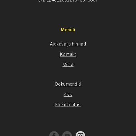
a/a EE402200221018573861
Menüü
Ajakava ja hinnad
Kontakt
Meist
Dokumendid
KKK
Kliendiüritus