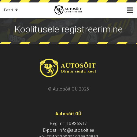
Eesti
Koolitusele registreerimine
© Autosõit OÜ 2025
Autosõit OÜ
Reg. nr: 10835817
E-post: info@autosoit.ee