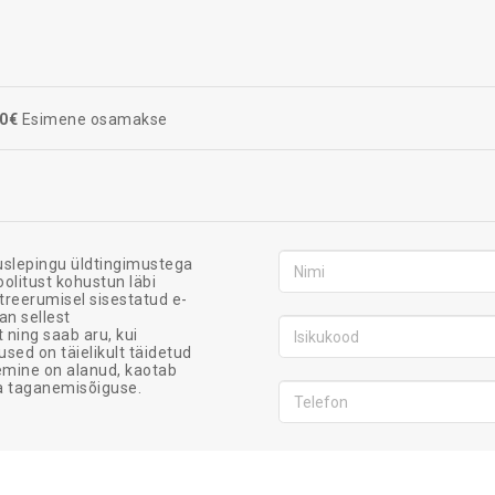
0€
Esimene osamakse
tuslepingu üldtingimustega
oolitust kohustun läbi
streerumisel sisestatud e-
an sellest
 ning saab aru, kui
sed on täielikult täidetud
emine on alanud, kaotab
ma taganemisõiguse.