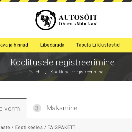
ava ja hinnad
Libedarada
Tasuta Liiklustestid
a algastme libedasõidu koolitus
me pimeda aja koolitus
Koolitusele registreerimine
Esileht
Koolitusele registreerimine
Maksmine
3
se vorm
lgaste / Eesti keeles / TÄISPAKETT