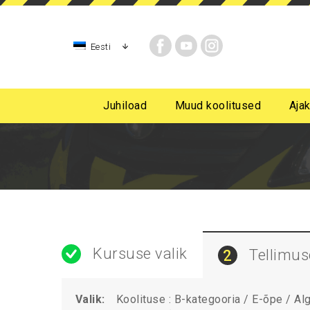
Eesti
Juhiload
Muud koolitused
Ajak
AM-kategooria, mopeedijuhi, rollerijuhi koolitus
A kategooria mootorratta juhiluba
B-kategoori
B-kategooria algast
Kursuse valik
Tellimu
2
Valik:
Koolituse : B-kategooria / E-õpe / A