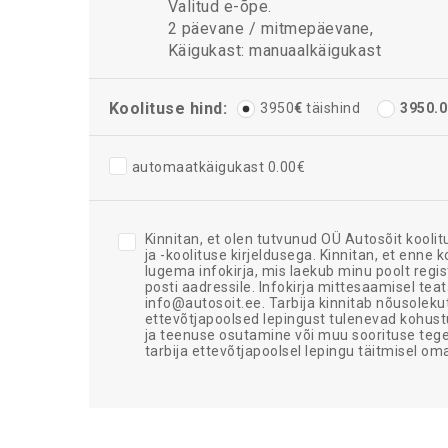
Valitud e-õpe.
2 päevane / mitmepäevane,
Käigukast:
manuaalkäigukast
Koolituse hind:
3950
€
täishind
3950.0
automaatkäigukast 0.00€
Kinnitan, et olen tutvunud OÜ Autosõit kooli
ja -koolituse kirjeldusega. Kinnitan, et enne k
lugema infokirja, mis laekub minu poolt regi
posti aadressile. Infokirja mittesaamisel teat
info@autosoit.ee. Tarbija kinnitab nõusolekut
ettevõtjapoolsed lepingust tulenevad kohustu
ja teenuse osutamine või muu soorituse teg
tarbija ettevõtjapoolsel lepingu täitmisel o