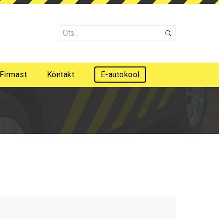
Firmast
Kontakt
E-autokool
Mootorsõidukijuhi esmaabi koolitus