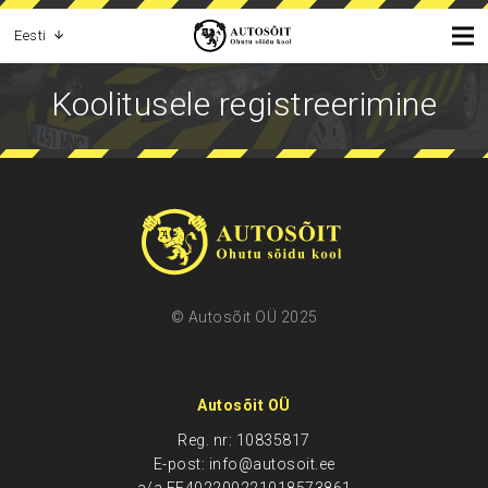
Eesti
Koolitusele registreerimine
© Autosõit OÜ 2025
Autosõit OÜ
Reg. nr: 10835817
E-post: info@autosoit.ee