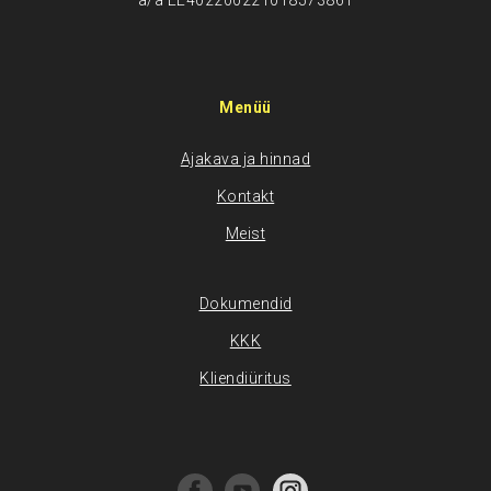
a/a EE402200221018573861
Menüü
Ajakava ja hinnad
Kontakt
Meist
Dokumendid
KKK
Kliendiüritus