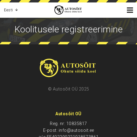
Eesti
Koolitusele registreerimine
© Autosõit OÜ 2025
Autosõit OÜ
Reg. nr: 10835817
E-post: info@autosoit.ee