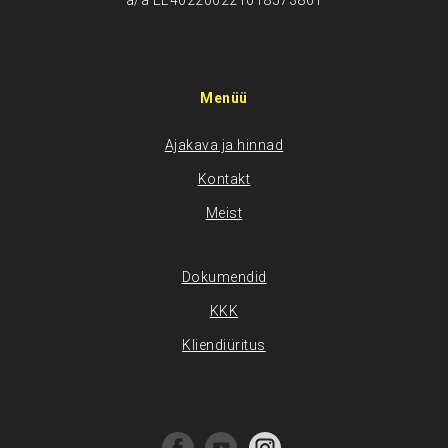
a/a EE402200221018573861
Menüü
Ajakava ja hinnad
Kontakt
Meist
Dokumendid
KKK
Kliendiüritus