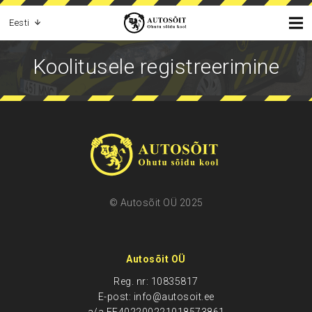
Eesti
Koolitusele registreerimine
© Autosõit OÜ 2025
Autosõit OÜ
Reg. nr: 10835817
E-post: info@autosoit.ee