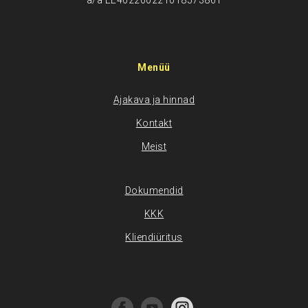
a/a EE402200221018573861
Menüü
Ajakava ja hinnad
Kontakt
Meist
Dokumendid
KKK
Kliendiüritus