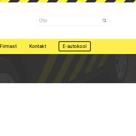
Firmast
Kontakt
E-autokool
Mootorsõidukijuhi esmaabi koolitus