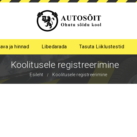
ava ja hinnad
Libedarada
Tasuta Liiklustestid
a algastme libedasõidu koolitus
me pimeda aja koolitus
Koolitusele registreerimine
Esileht
Koolitusele registreerimine