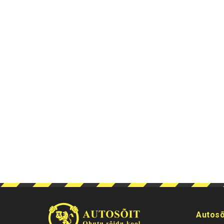
Autosõ