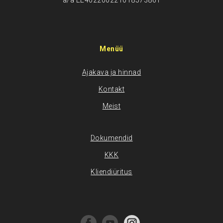
a/a EE402200221018573861
Menüü
Ajakava ja hinnad
Kontakt
Meist
Dokumendid
KKK
Kliendiüritus