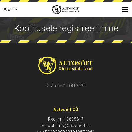
Eesti
Koolitusele registreerimine
© Autosõit OÜ 2025
Autosõit OÜ
Reg. nr: 10835817
E-post: info@autosoit.ee