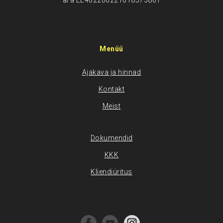
a/a EE402200221018573861
Menüü
Ajakava ja hinnad
Kontakt
Meist
Dokumendid
KKK
Kliendiüritus