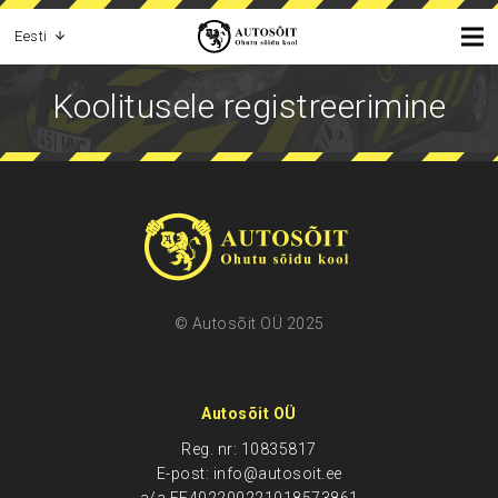
Eesti
Koolitusele registreerimine
© Autosõit OÜ 2025
Autosõit OÜ
Reg. nr: 10835817
E-post: info@autosoit.ee