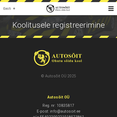
Eesti
Koolitusele registreerimine
© Autosõit OÜ 2025
Autosõit OÜ
Reg. nr: 10835817
E-post: info@autosoit.ee