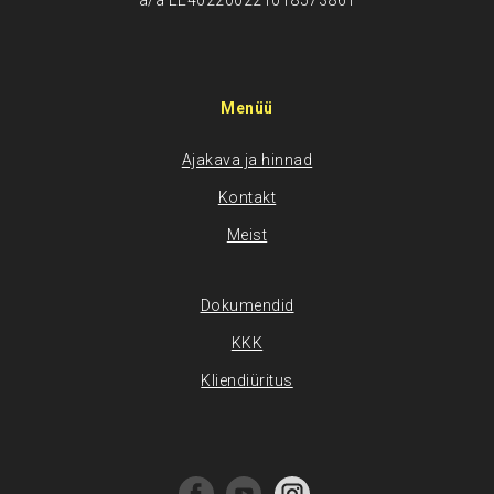
a/a EE402200221018573861
Menüü
Ajakava ja hinnad
Kontakt
Meist
Dokumendid
KKK
Kliendiüritus