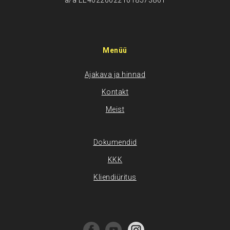
a/a EE402200221018573861
Menüü
Ajakava ja hinnad
Kontakt
Meist
Dokumendid
KKK
Kliendiüritus