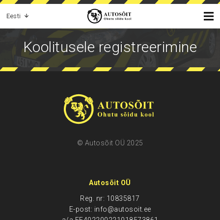
Eesti
Koolitusele registreerimine
© Autosõit OÜ 2025
Autosõit OÜ
Reg. nr: 10835817
E-post: info@autosoit.ee