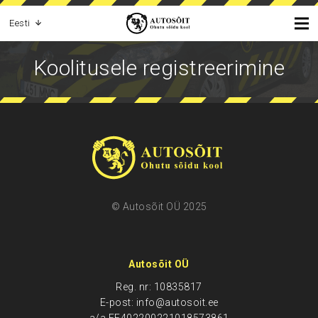
Eesti
Koolitusele registreerimine
© Autosõit OÜ 2025
Autosõit OÜ
Reg. nr: 10835817
E-post: info@autosoit.ee