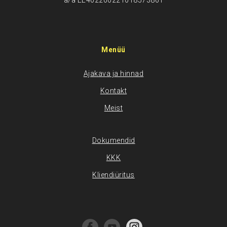
a/a EE402200221018573861
Menüü
Ajakava ja hinnad
Kontakt
Meist
Dokumendid
KKK
Kliendiüritus