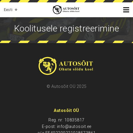
Eesti
Koolitusele registreerimine
© Autosõit OÜ 2025
Autosõit OÜ
Reg. nr: 10835817
E-post: info@autosoit.ee