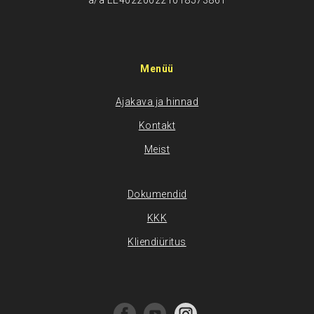
a/a EE402200221018573861
Menüü
Ajakava ja hinnad
Kontakt
Meist
Dokumendid
KKK
Kliendiüritus